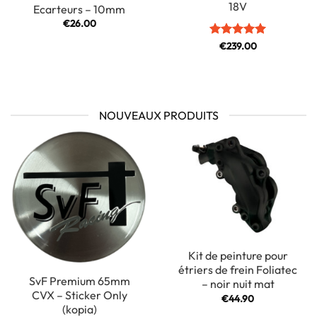
18V
Ecarteurs – 10mm
€
26.00
Note
€
239.00
5
sur
5
NOUVEAUX PRODUITS
Kit de peinture pour
étriers de frein Foliatec
SvF Premium 65mm
– noir nuit mat
CVX – Sticker Only
€
44.90
(kopia)