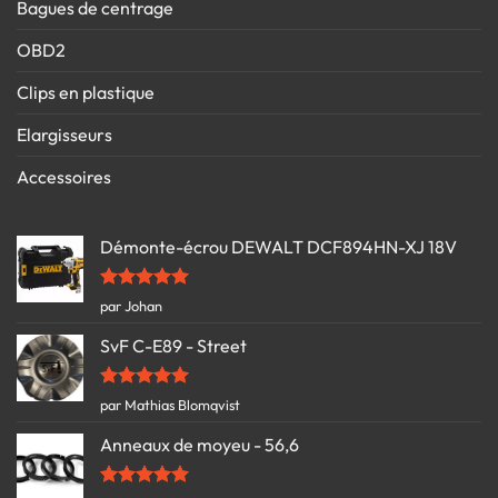
Bagues de centrage
OBD2
Clips en plastique
Elargisseurs
Accessoires
Démonte-écrou DEWALT DCF894HN-XJ 18V
Note
5
sur
par Johan
5
SvF C-E89 - Street
Note
5
sur
par Mathias Blomqvist
5
Anneaux de moyeu - 56,6