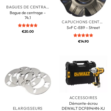
BAGUES DE CENTRAGE
Bague de centrage –
74.1
CAPUCHONS CENTRAUX
SvF C-E89 – Street
Note
€
20.00
4.71
sur 5
Note
€
14.90
5
sur
5
ACCESSOIRES
Démonte-écrou
DEWALT DCF894HN-XJ
ELARGISSEURS