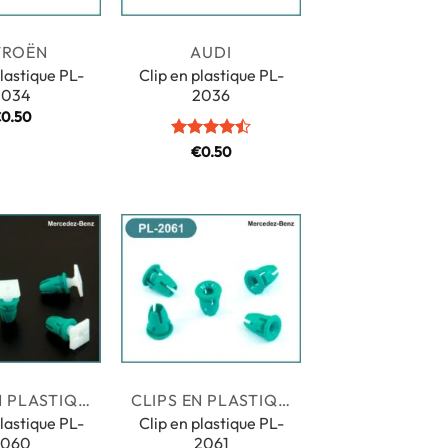
TROËN
AUDI
plastique PL-
Clip en plastique PL-
2034
2036
€
0.50
Note
4.5
€
0.50
sur 5
CLIPS EN PLASTIQUE
CLIPS EN PLASTIQUE
plastique PL-
Clip en plastique PL-
2060
2061