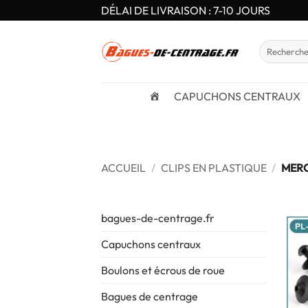
Passer
DÉLAI DE LIVRAISON : 7-10 JOURS
au
contenu
Recherche
pour :
CAPUCHONS CENTRAUX
ACCUEIL
/
CLIPS EN PLASTIQUE
/
MER
bagues-de-centrage.fr
Capuchons centraux
Boulons et écrous de roue
Bagues de centrage