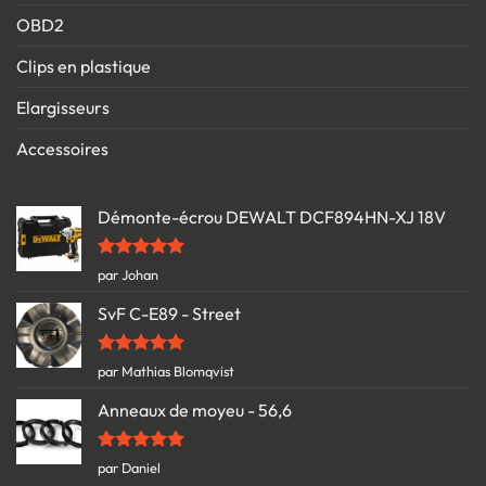
OBD2
Clips en plastique
Elargisseurs
Accessoires
Démonte-écrou DEWALT DCF894HN-XJ 18V
Note
5
sur
par Johan
5
SvF C-E89 - Street
Note
5
sur
par Mathias Blomqvist
5
Anneaux de moyeu - 56,6
Note
5
sur
par Daniel
5