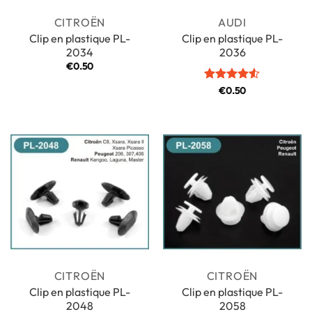
CITROËN
AUDI
Clip en plastique PL-
Clip en plastique PL-
2034
2036
€
0.50
Note
€
0.50
4.5
sur 5
CITROËN
CITROËN
Clip en plastique PL-
Clip en plastique PL-
2048
2058