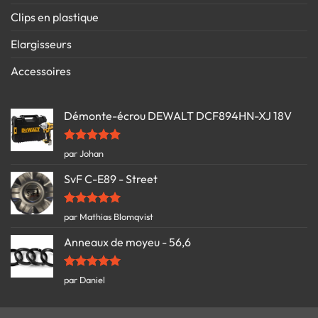
Clips en plastique
Elargisseurs
Accessoires
Démonte-écrou DEWALT DCF894HN-XJ 18V
Note
5
sur
par Johan
5
SvF C-E89 - Street
Note
5
sur
par Mathias Blomqvist
5
Anneaux de moyeu - 56,6
Note
5
sur
par Daniel
5