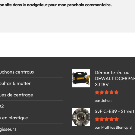
n site dans le navigateur pour mon prochain commentaire.
uchons centraux
Démonte-écrou
DEWALT DCF894
bultar & mutter
XJ 18V
ues de centrage
Note
5
sur
par Johan
5
D2
SvF C-E89 - Street
s en plastique
Note
5
sur
par Mathias Blomqvist
gisseurs
5