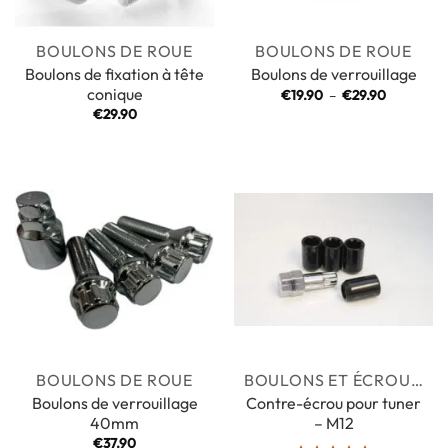
BOULONS DE ROUE
BOULONS DE ROUE
Boulons de fixation à tête
Boulons de verrouillage
conique
Plage
€
19.90
–
€
29.90
de
€
29.90
prix :
€19.90
à
€29.90
BOULONS DE ROUE
BOULONS ET ÉCROUS DE ROUE
Boulons de verrouillage
Contre-écrou pour tuner
40mm
– M12
€
37.90