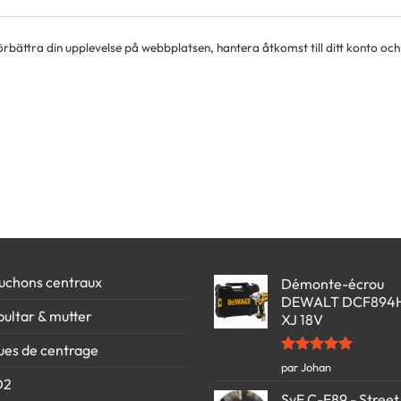
bättra din upplevelse på webbplatsen, hantera åtkomst till ditt konto oc
uchons centraux
Démonte-écrou
DEWALT DCF894
bultar & mutter
XJ 18V
ues de centrage
Note
5
sur
par Johan
5
D2
SvF C-E89 - Street