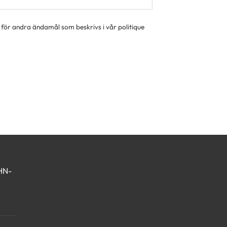
h för andra ändamål som beskrivs i vår
politique
HN-