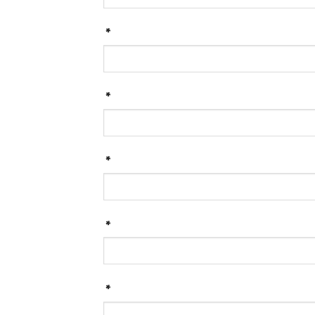
*
*
*
*
*