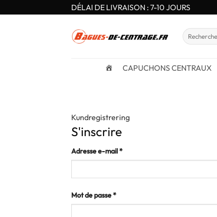
Passer
DÉLAI DE LIVRAISON : 7-10 JOURS
au
contenu
Recherche
pour :
CAPUCHONS CENTRAUX
Kundregistrering
S'inscrire
Adresse e-mail
*
Mot de passe
*