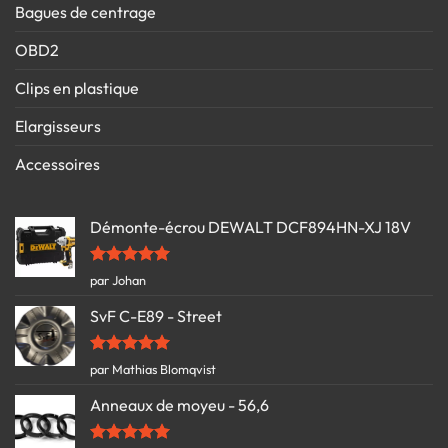
Bagues de centrage
OBD2
Clips en plastique
Elargisseurs
Accessoires
Démonte-écrou DEWALT DCF894HN-XJ 18V
Note
5
sur
par Johan
5
SvF C-E89 - Street
Note
5
sur
par Mathias Blomqvist
5
Anneaux de moyeu - 56,6