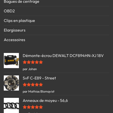
Bagues de centrage
OBD2
Clips en plastique
Elargisseurs
Accessoires
Démonte-écrou DEWALT DCF894HN-XJ 18V
Note
5
sur
par Johan
5
SvF C-E89 - Street
Note
5
sur
par Mathias Blomqvist
5
Anneaux de moyeu - 56,6