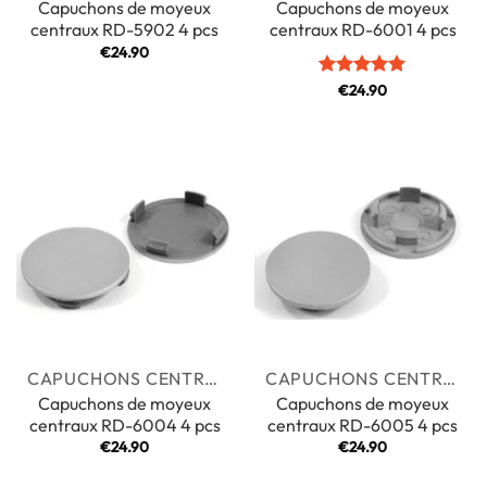
Capuchons de moyeux
Capuchons de moyeux
centraux RD-5902 4 pcs
centraux RD-6001 4 pcs
€
24.90
Note
€
24.90
5
sur
5
CAPUCHONS CENTRAUX
CAPUCHONS CENTRAUX
Capuchons de moyeux
Capuchons de moyeux
centraux RD-6004 4 pcs
centraux RD-6005 4 pcs
€
24.90
€
24.90