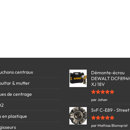
uchons centraux
Démonte-écrou
DEWALT DCF894
bultar & mutter
XJ 18V
ues de centrage
Note
5
sur
par Johan
5
D2
SvF C-E89 - Street
s en plastique
Note
5
sur
par Mathias Blomqvist
gisseurs
5