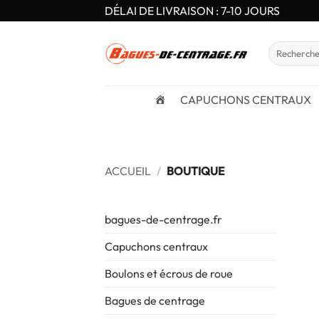
Passer
DÉLAI DE LIVRAISON : 7-10 JOURS
au
contenu
Recherche
pour :
CAPUCHONS CENTRAUX
ACCUEIL
/
BOUTIQUE
bagues-de-centrage.fr
Capuchons centraux
Boulons et écrous de roue
Bagues de centrage