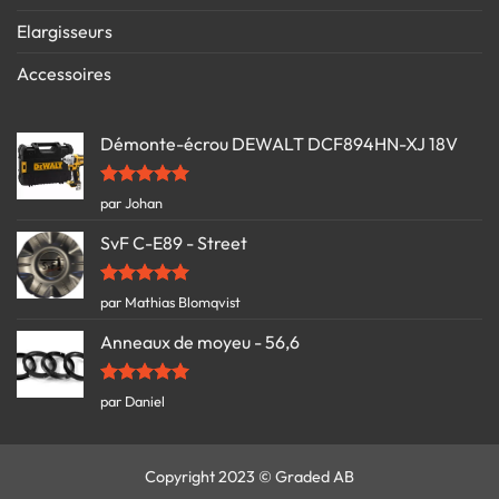
Elargisseurs
Accessoires
Démonte-écrou DEWALT DCF894HN-XJ 18V
Note
5
sur
par Johan
5
SvF C-E89 - Street
Note
5
sur
par Mathias Blomqvist
5
Anneaux de moyeu - 56,6
Note
5
sur
par Daniel
5
Copyright 2023 © Graded AB