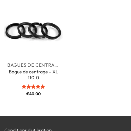
BAGUES DE CENTRAGE
Bague de centrage – XL
110.0
Note
€
40.00
5
sur
5
Conditions d’utilisation