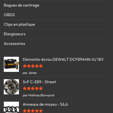
Bagues de centrage
OBD2
Clips en plastique
Elargisseurs
Accessoires
Démonte-écrou DEWALT DCF894HN-XJ 18V
Note
5
sur
par Johan
5
SvF C-E89 - Street
Note
5
sur
par Mathias Blomqvist
5
Anneaux de moyeu - 56,6