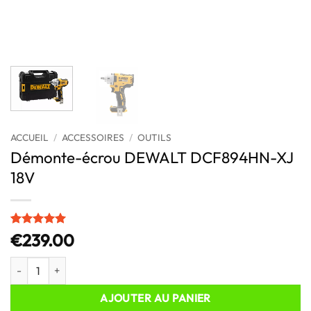
ACCUEIL
/
ACCESSOIRES
/
OUTILS
Démonte-écrou DEWALT DCF894HN-XJ
18V
Noté
1
5
sur
€
239.00
5 basé sur
notation
quantité de Démonte-écrou DEWALT DCF894HN-XJ 18V
client
AJOUTER AU PANIER