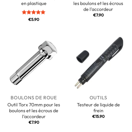
en plastique
les boulons et les écrous
de l’accordeur
€
7.90
Note
€
5.90
5
sur
5
BOULONS DE ROUE
OUTILS
Outil Torx 70mm pour les
Testeur de liquide de
boulons et les écrous de
frein
l’accordeur
€
15.90
€
7.90