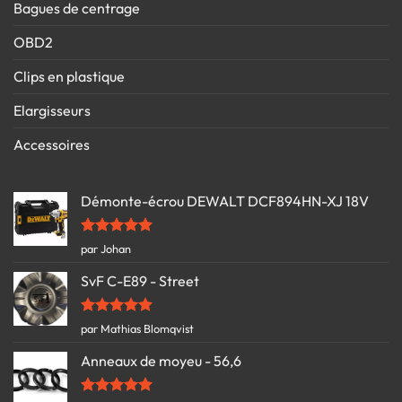
Bagues de centrage
OBD2
Clips en plastique
Elargisseurs
Accessoires
Démonte-écrou DEWALT DCF894HN-XJ 18V
Note
5
sur
par Johan
5
SvF C-E89 - Street
Note
5
sur
par Mathias Blomqvist
5
Anneaux de moyeu - 56,6