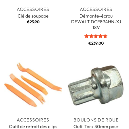
ACCESSOIRES
ACCESSOIRES
Démonte-écrou
Clé de soupape
DEWALT DCF894HN-XJ
€
23.90
18V
Note
€
239.00
5
sur
5
ACCESSOIRES
BOULONS DE ROUE
Outil de retrait des clips
Outil Torx 30mm pour