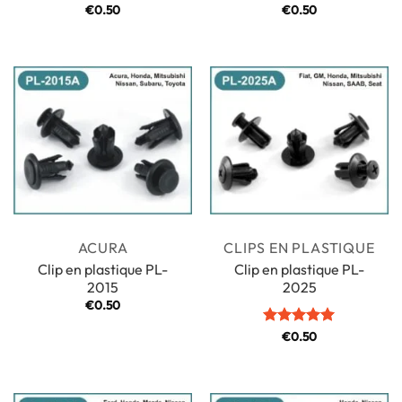
Note
€
0.50
5
sur
Note
€
0.50
5
sur
5
5
ACURA
CLIPS EN PLASTIQUE
Clip en plastique PL-
Clip en plastique PL-
2015
2025
€
0.50
Note
€
0.50
5
sur
5