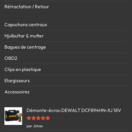
Rétractation / Retour
Capuchons centraux
Hjulbultar & mutter
Bagues de centrage
OBD2
Clips en plastique
Elargisseurs
Accessoires
Démonte-écrou DEWALT DCF894HN-XJ 18V
Note
5
sur
par Johan
5