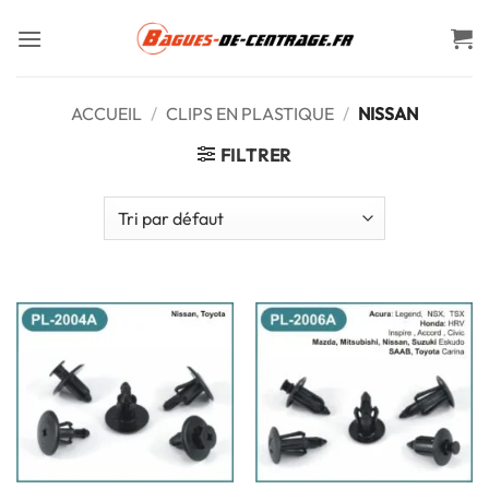
Passer
au
contenu
ACCUEIL
/
CLIPS EN PLASTIQUE
/
NISSAN
FILTRER