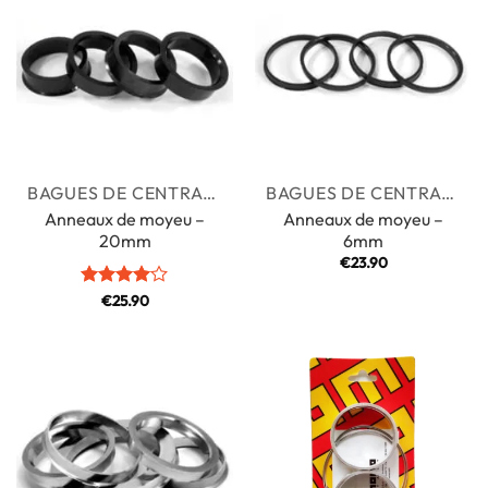
BAGUES DE CENTRAGE
BAGUES DE CENTRAGE
Anneaux de moyeu –
Anneaux de moyeu –
20mm
6mm
€
23.90
Note
€
25.90
4
sur 5