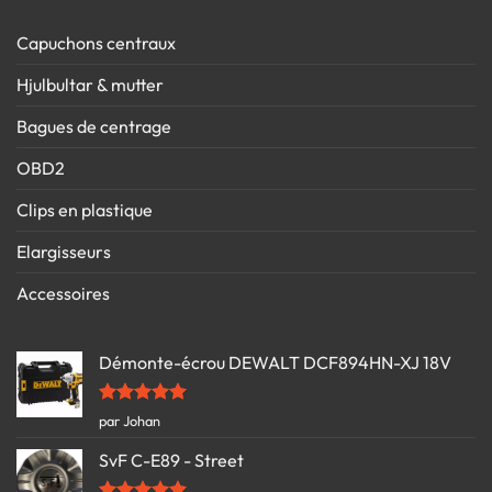
Capuchons centraux
Hjulbultar & mutter
Bagues de centrage
OBD2
Clips en plastique
Elargisseurs
Accessoires
Démonte-écrou DEWALT DCF894HN-XJ 18V
Note
5
sur
par Johan
5
SvF C-E89 - Street