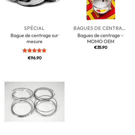
SPÉCIAL
BAGUES DE CENTRAGE
Bague de centrage sur
Bagues de centrage –
mesure
MOMO OEM
€
35.90
Note
€
96.90
5
sur
5