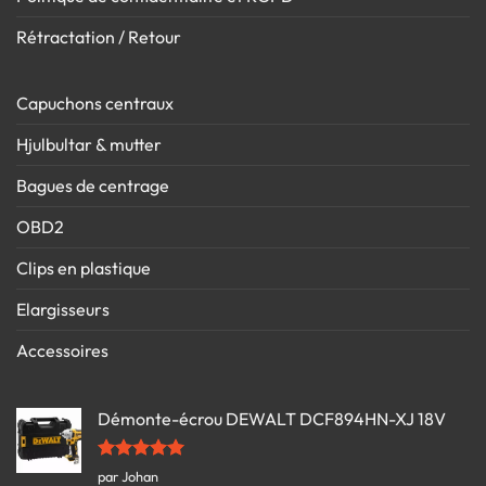
Rétractation / Retour
Capuchons centraux
Hjulbultar & mutter
Bagues de centrage
OBD2
Clips en plastique
Elargisseurs
Accessoires
Démonte-écrou DEWALT DCF894HN-XJ 18V
Note
5
sur
par Johan