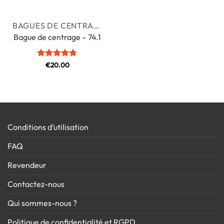
BAGUES DE CENTRAGE
Bague de centrage – 74.1
Note
€
20.00
4.71
sur 5
Conditions d’utilisation
FAQ
Revendeur
Contactez-nous
Qui sommes-nous ?
Politique de confidentialité et RGPD