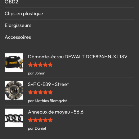
OBD2
Clips en plastique
Elargisseurs
Accessoires
Démonte-écrou DEWALT DCF894HN-XJ 18V
Note
5
sur
par Johan
5
SvF C-E89 - Street
Note
5
sur
par Mathias Blomqvist
5
Anneaux de moyeu - 56,6
Note
5
sur
par Daniel
5