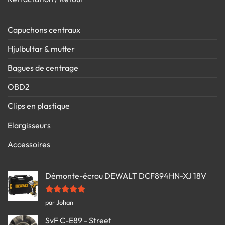
Capuchons centraux
Hjulbultar & mutter
Bagues de centrage
OBD2
Clips en plastique
Elargisseurs
Accessoires
Démonte-écrou DEWALT DCF894HN-XJ 18V
Note
5
sur
par Johan
5
SvF C-E89 - Street