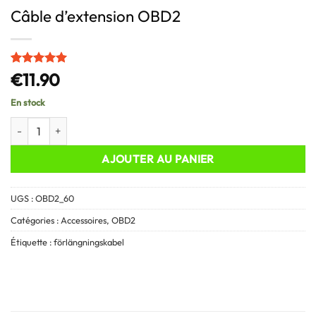
Câble d’extension OBD2
Noté
1
5
sur
€
11.90
5 basé sur
notation
En stock
client
quantité de Câble d'extension OBD2
AJOUTER AU PANIER
UGS :
OBD2_60
Catégories :
Accessoires
,
OBD2
Étiquette :
förlängningskabel