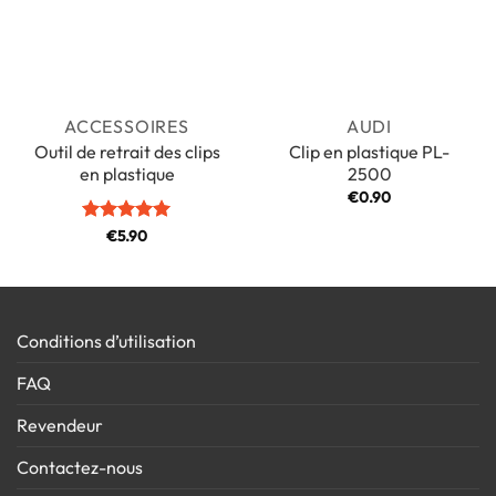
ACCESSOIRES
AUDI
Outil de retrait des clips
Clip en plastique PL-
en plastique
2500
€
0.90
Note
€
5.90
5
sur
5
Conditions d’utilisation
FAQ
Revendeur
Contactez-nous