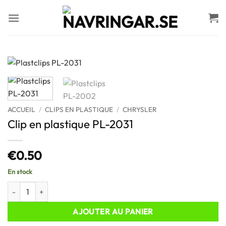
Passer
au
contenu
ACCUEIL
/
CLIPS EN PLASTIQUE
/
CHRYSLER
Clip en plastique PL-2031
€
0.50
En stock
quantité de Clip en plastique PL-2031
AJOUTER AU PANIER