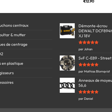
€
12.90
uchons centraux
Démonte-écrou
DEWALT DCF894
bultar & mutter
XJ 18V
ues de centrage
Note
5
sur
par Johan
5
D2
SvF C-E89 - Street
s en plastique
Note
5
sur
par Mathias Blomqvist
gisseurs
5
Anneaux de moyeu
ssoires
56,6
Note
5
sur
par Daniel
5