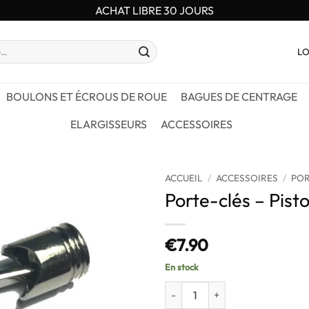
ACHAT LIBRE 30 JOURS
LO
BOULONS ET ÉCROUS DE ROUE
BAGUES DE CENTRAGE
ELARGISSEURS
ACCESSOIRES
ACCUEIL
/
ACCESSOIRES
/
POR
Porte-clés – Pist
€
7.90
En stock
quantité de Porte-clés - Piston