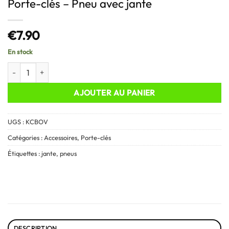
Porte-clés – Pneu avec jante
€
7.90
En stock
quantité de Porte-clés - Pneu avec jante
AJOUTER AU PANIER
UGS :
KCBOV
Catégories :
Accessoires
,
Porte-clés
Étiquettes :
jante
,
pneus
DESCRIPTION