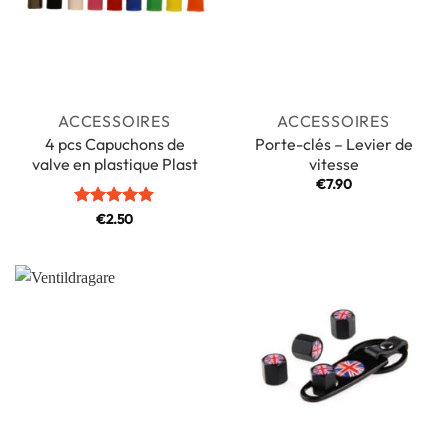
ACCESSOIRES
ACCESSOIRES
4 pcs Capuchons de
Porte-clés – Levier de
valve en plastique Plast
vitesse
€
7.90
Note
€
2.50
5
sur
5