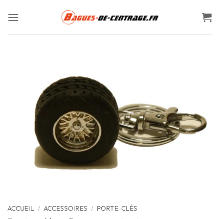
Passer
au
contenu
ACCUEIL
/
ACCESSOIRES
/
PORTE-CLÉS