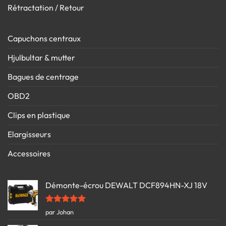
Rétractation / Retour
Capuchons centraux
Hjulbultar & mutter
Bagues de centrage
OBD2
Clips en plastique
Elargisseurs
Accessoires
Démonte-écrou DEWALT DCF894HN-XJ 18V
Note
5
sur
par Johan
5